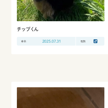
チップくん
命日:
2025.07.31
性別: