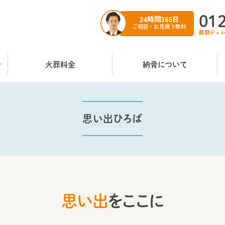
01
24時間365日
ご相談・お見積り無料
葬祭ディ
火葬料金
納骨について
思い出ひろば
思い出
をここに