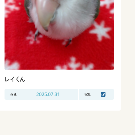
レイくん
命日:
2025.07.31
性別: