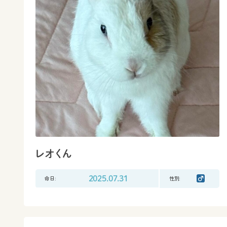
レオくん
命日:
2025.07.31
性別: