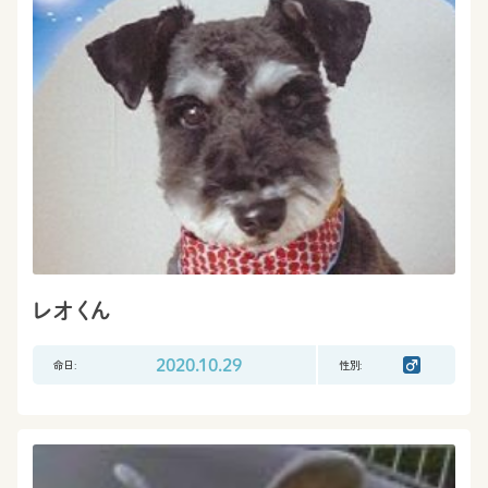
レオくん
命日:
2020.10.29
性別: