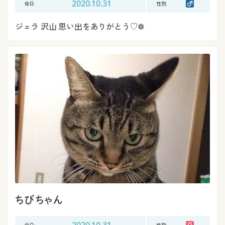
命日:
2020.10.31
性別:
ジェラ 沢山 思い出をありがとう♡❁
ちびちゃん
命日:
性別: