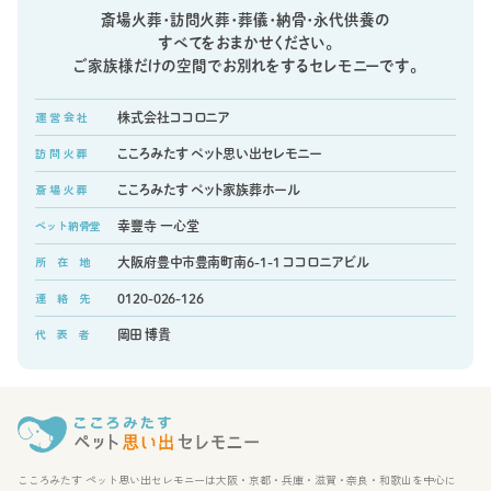
斎場火葬・訪問火葬・葬儀・納骨・永代供養の
すべてをおまかせください。
ご家族様だけの空間でお別れをするセレモニーです。
運 営 会 社
株式会社ココロニア
訪 問 火 葬
こころみたす ペット思い出セレモニー
斎 場 火 葬
こころみたす ペット家族葬ホール
ペット納骨堂
幸豐寺 一心堂
所 在 地
大阪府豊中市豊南町南6-1-1 ココロニアビル
連 絡 先
0120-026-126
代 表 者
岡田 博貴
こころみたす ペット思い出セレモニーは大阪・京都・兵庫・滋賀・奈良・和歌山を中心に