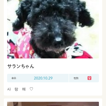
サランちゃん
命日:
2020.10.29
性別:
사 랑 해 ♡