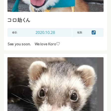
コロ助くん
命日:
2020.10.28
性別:
See you soon. We love Koro♡