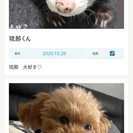
琉那くん
命日:
2020.10.28
性別:
琉那 大好き♡