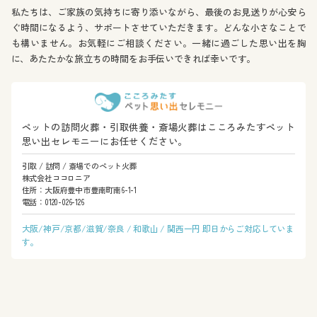
私たちは、ご家族の気持ちに寄り添いながら、最後のお見送りが心安ら
ぐ時間になるよう、サポートさせていただきます。どんな小さなことで
も構いません。お気軽にご相談ください。一緒に過ごした思い出を胸
に、あたたかな旅立ちの時間をお手伝いできれば幸いです。
ペットの訪問火葬・引取供養・斎場火葬はこころみたすペット
思い出セレモニーにお任せください。
引取 / 訪問 / 斎場でのペット火葬
株式会社ココロニア
住所：大阪府豊中市豊南町南6-1-1
電話：0120-026-126
大阪/神戸/京都/滋賀/奈良 / 和歌山 / 関西一円 即日からご対応していま
す。