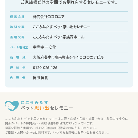
ご家族様だけの空間でお別れをするセレモニーです。
運 営 会 社
株式会社ココロニア
訪 問 火 葬
こころみたす ペット思い出セレモニー
斎 場 火 葬
こころみたす ペット家族葬ホール
ペット納骨堂
幸豐寺 一心堂
所 在 地
大阪府豊中市豊南町南6-1-1 ココロニアビル
連 絡 先
0120-026-126
代 表 者
岡田 博貴
こころみたす ペット思い出セレモニーは大阪・京都・兵庫・滋賀・奈良・和歌山を中心に
関西のペットの訪問火葬・引取供養を即日対応で行なっています。
豊富な経験と実績で、様々なご家族のご要望にお応えしております。
ご相談・お問い合わせは無料です。いつでもお気軽にお問い合わせください。