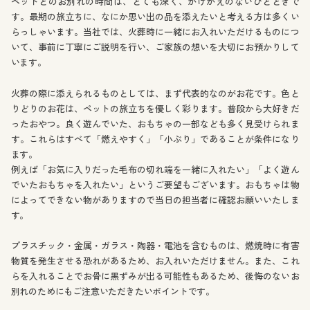
ペットとのお別れの時間は、とても深く、かけがえのないひとときで
す。最期の旅立ちに、なにか思い出の品を添えたいと考える方は多くい
らっしゃいます。当社では、火葬時に一緒にお入れいただけるものにつ
いて、事前に丁寧にご説明を行い、ご家族の想いを大切にお預かりして
います。
火葬の際に添えられるものとしては、まず代表的なのがお花です。色と
りどりのお花は、ペットの旅立ちを優しく彩ります。普段から大好きだ
ったおやつ。良く遊んでいた、おもちゃの一部なども多く見受けられま
す。これらはすべて「燃えやすく」「小ぶり」であることが条件になり
ます。
例えば「お気に入りだった毛布の切れ端を一緒に入れたい」「よく遊ん
でいたおもちゃを入れたい」というご要望もございます。おもちゃは物
によってできない物がありますので当日の担当者に確認お願いいたしま
す。
プラスチック・金属・ガラス・陶器・電池を含むものは、燃焼時に有害
物質を発生させる恐れがあるため、お入れいただけません。また、これ
らを入れることでお骨に黒ずみが出る可能性もあるため、後悔のないお
別れのためにもご注意いただきたいポイントです。