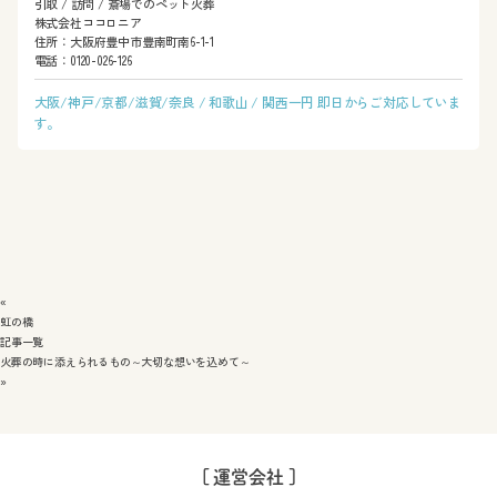
引取 / 訪問 / 斎場でのペット火葬
株式会社ココロニア
住所：大阪府豊中市豊南町南6-1-1
電話：0120-026-126
大阪/神戸/京都/滋賀/奈良 / 和歌山 / 関西一円 即日からご対応していま
す。
«
虹の橋
記事一覧
火葬の時に添えられるもの～大切な想いを込めて～
»
[ 運営会社 ]