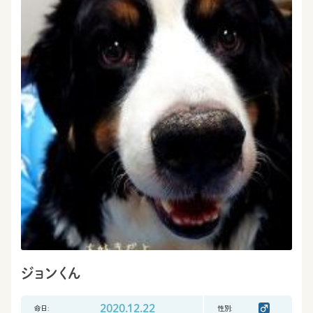
ジョンくん
命日:
2020.12.22
性別: