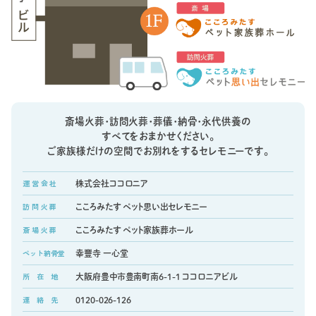
斎場火葬・訪問火葬・葬儀・納骨・永代供養の
すべてをおまかせください。
ご家族様だけの空間でお別れをするセレモニーです。
運 営 会 社
株式会社ココロニア
訪 問 火 葬
こころみたす ペット思い出セレモニー
斎 場 火 葬
こころみたす ペット家族葬ホール
ペット納骨堂
幸豐寺 一心堂
所 在 地
大阪府豊中市豊南町南6-1-1 ココロニアビル
連 絡 先
0120-026-126