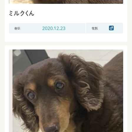
ミルクくん
命日:
2020.12.23
性別: