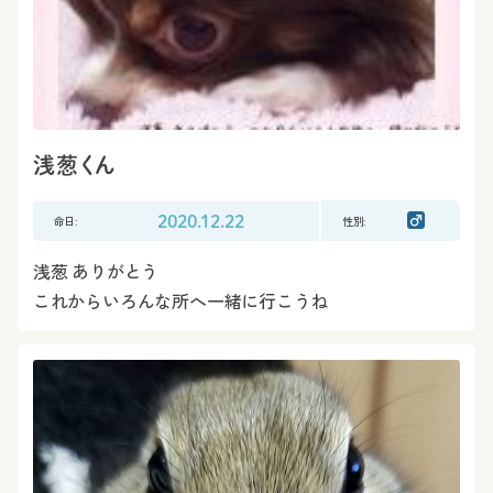
浅葱くん
命日:
2020.12.22
性別:
浅葱 ありがとう
これからいろんな所へ一緒に行こうね