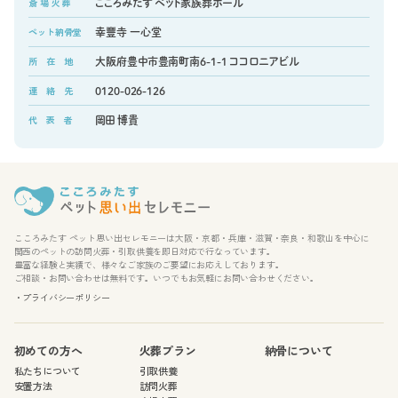
斎 場 火 葬
こころみたす ペット家族葬ホール
ペット納骨堂
幸豐寺 一心堂
所 在 地
大阪府豊中市豊南町南6-1-1 ココロニアビル
連 絡 先
0120-026-126
代 表 者
岡田 博貴
こころみたす ペット思い出セレモニーは大阪・京都・兵庫・滋賀・奈良・和歌山を中心に
関西のペットの訪問火葬・引取供養を即日対応で行なっています。
豊富な経験と実績で、様々なご家族のご要望にお応えしております。
ご相談・お問い合わせは無料です。いつでもお気軽にお問い合わせください。
・プライバシーポリシー
初めての方へ
火葬プラン
納骨について
私たちについて
引取供養
安置方法
訪問火葬