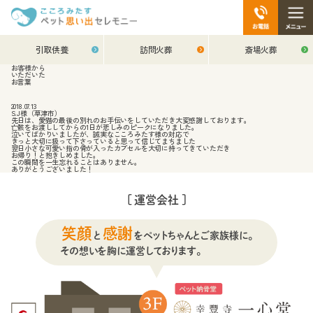
引取供養
訪問火葬
斎場火葬
お客様から
いただいた
お言葉
2018.07.13
S.J様（草津市）
先日は、愛猫の最後の別れのお手伝いをしていただき大変感謝しております。
亡骸をお渡ししてからの1日が悲しみのピークになりました。
泣いてばかりいましたが、誠実なこころみたす様の対応で
きっと大切に扱って下さっていると思って信じてまちました
翌日小さな可愛い指の骨が入ったカプセルを大切に持ってきていただき
お帰り！と抱きしめました。
この瞬間を一生忘れることはありません。
ありがとうございました！
[ 運営会社 ]
笑顔
感謝
と
をペットちゃんとご家族様に。
その想いを胸に運営しております。