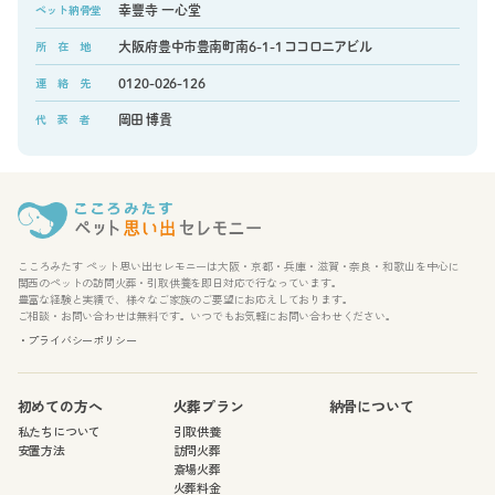
ペット納骨堂
幸豐寺 一心堂
所 在 地
大阪府豊中市豊南町南6-1-1 ココロニアビル
連 絡 先
0120-026-126
代 表 者
岡田 博貴
こころみたす ペット思い出セレモニーは大阪・京都・兵庫・滋賀・奈良・和歌山を中心に
関西のペットの訪問火葬・引取供養を即日対応で行なっています。
豊富な経験と実績で、様々なご家族のご要望にお応えしております。
ご相談・お問い合わせは無料です。いつでもお気軽にお問い合わせください。
・プライバシーポリシー
初めての方へ
火葬プラン
納骨について
私たちについて
引取供養
安置方法
訪問火葬
斎場火葬
火葬料金