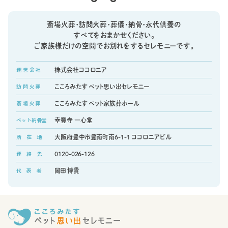
斎場火葬・訪問火葬・葬儀・納骨・永代供養の
すべてをおまかせください。
ご家族様だけの空間でお別れをするセレモニーです。
運 営 会 社
株式会社ココロニア
訪 問 火 葬
こころみたす ペット思い出セレモニー
斎 場 火 葬
こころみたす ペット家族葬ホール
ペット納骨堂
幸豐寺 一心堂
所 在 地
大阪府豊中市豊南町南6-1-1 ココロニアビル
連 絡 先
0120-026-126
代 表 者
岡田 博貴