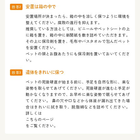
安置は箱の中で
回 答2
安置場所が決まったら、箱の中を涼しく保つように環境を
整えてください。腐敗の進行を抑えます。
推奨している方法としては、ビニールやペットシートの上
に箱を置き、箱の中に新聞紙を敷き詰めていただきます。
その上に保冷剤を置き、毛布やバスタオルで包んだペット
を安置ください。
ペットの頭とお腹あたりにも保冷剤を置いておいてくださ
い。
遺体をきれいに保つ
回 答3
ペットの死後硬直が始まる前に、手足を自然な形に、楽な
姿勢を取らせてあげてください。死後硬直が進むと手足が
動かなくなりますので、お早めに楽な姿勢で眠らせてあげ
てください。 鼻の穴や口などから体液が漏れ出てきた場
合はきれいに拭き取り、脱脂綿などを詰めてください。
詳しくは
こちらのページ
をご覧ください。