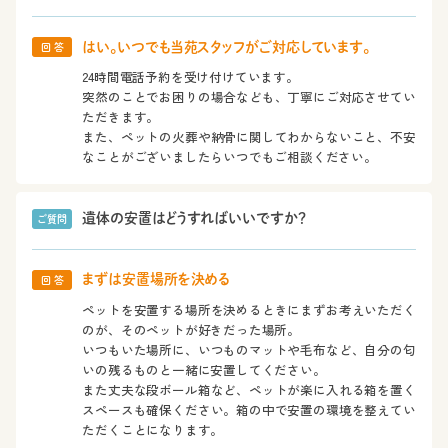
はい。いつでも当苑スタッフがご対応しています。
回 答
24時間電話予約を受け付けています。
突然のことでお困りの場合なども、丁寧にご対応させてい
ただきます。
また、ペットの火葬や納骨に関してわからないこと、不安
なことがございましたらいつでもご相談ください。
遺体の安置はどうすればいいですか？
ご質問
まずは安置場所を決める
回 答
ペットを安置する場所を決めるときにまずお考えいただく
のが、そのペットが好きだった場所。
いつもいた場所に、いつものマットや毛布など、自分の匂
いの残るものと一緒に安置してください。
また丈夫な段ボール箱など、ペットが楽に入れる箱を置く
スペースも確保ください。箱の中で安置の環境を整えてい
ただくことになります。