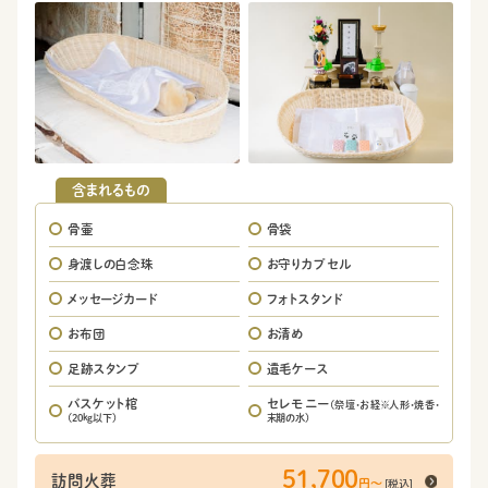
含まれるもの
骨壷
骨袋
身渡しの白念珠
お守りカプセル
メッセージカード
フォトスタンド
お布団
お清め
足跡スタンプ
遺毛ケース
バスケット棺
セレモニー
(祭壇・お経※人形・焼香・
(20kg以下)
末期の水)
51,700
訪問火葬
[税込]
円〜