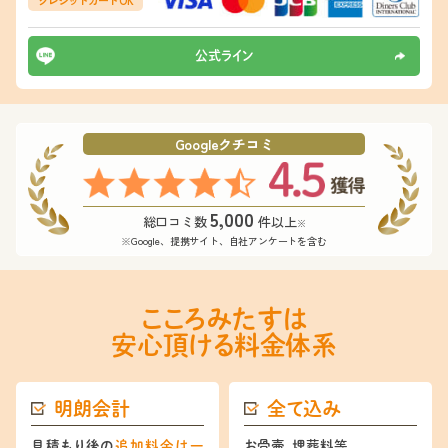
クレジットカード OK
公式ライン
Googleクチコミ
5,000
総口コミ数
件以上
※
※Google、提携サイト、自社アンケートを含む
こころみたすは
安心頂ける料金体系
明朗会計
全て込み
見積もり後の
追加料金は⼀
お⾻壷、埋葬料等