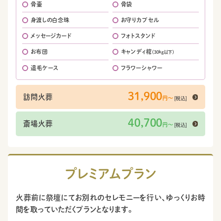
骨壷
骨袋
身渡しの白念珠
お守りカプセル
メッセージカード
フォトスタンド
お布団
キャンディ棺
(30kg以下)
遺毛ケース
フラワーシャワー
31,900
訪問火葬
[税込]
円〜
40,700
斎場火葬
[税込]
円〜
プレミアムプラン
火葬前に祭壇にてお別れのセレモニーを行い、ゆっくりお時
間を取っていただくプランとなります。