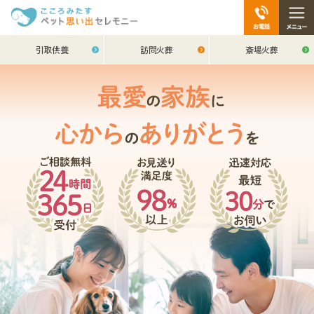
引取供養
訪問火葬
斎場火葬