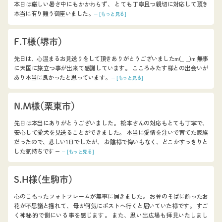
本日は厳しい暑さ中にもかかわらず、 とても丁寧且つ親切に対応して頂き
本当に有り難う御座いました。
− [もっと見る]
F.T様（堺市）
先日は、心温まるお見送りをして頂きありがとうございましたm(_ _)m 無事
に天国に旅立つ事が出来て感謝しています。 こころみたす様との出会いが
あり本当に良かったと思っています。
− [もっと見る]
N.M様（栗東市）
先日は本当にありがとうございました。 松本さんの対応もとても丁寧で、
安心して愛犬を見送ることができました。 本当に愛情を注いで育てた家族
だったので、悲しい1日でしたが、 お陰様で悔いもなく、どこかすっきりと
した気持ちです −
− [もっと見る]
S.H様（生駒市）
心のこもったフォトフレームが無事に届きました。 お骨のそばに飾ったお
花が不思議と揺れて、 母が何気にポストへ行くと届いていた様です。 すご
く神秘的で側にいる事を感じます。 また、思い出広場も拝見いたしまし