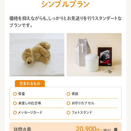
シンプルプラン
価格を抑えながらも、しっかりとお見送りを行うスタンダートな
プランです。
含まれるもの
骨壷
骨袋
身渡しの白念珠
お守りカプセル
メッセージカード
フォトスタンド
20,900
訪問火葬
[税込]
円〜