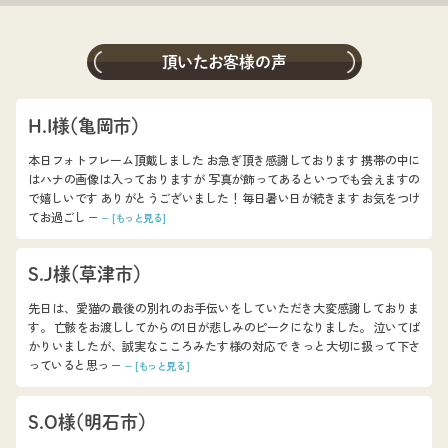
頂いたお客様の声
H.I様（亀岡市）
本日フォトフレーム頂戴しました お急ぎ頂き感謝しております 携帯の中に
はハナの画像は入っておりますが 写真が飾ってあるといつでも会えますの
で嬉しいです ありがとうございました！ 毎日暑い日が続きます お気をつけ
てお過ごし −
− [もっと見る]
S.J様（草津市）
先日は、愛猫の最後の別れのお手伝いをしていただき大変感謝しておりま
す。 亡骸をお渡ししてからの1日が悲しみのピークになりました。 泣いてば
かりいましたが、誠実なこころみたす様の対応で きっと大切に扱って下さ
っていると思っ −
− [もっと見る]
S.O様（明石市）